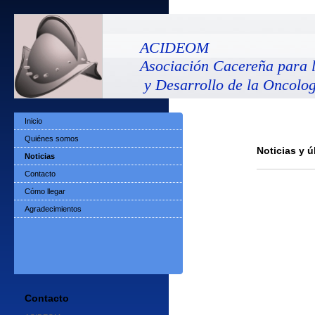
ACIDEOM
Asociación Cacereña para l
y Desarrollo de la Oncolo
Inicio
Quiénes somos
Noticias y 
Noticias
Contacto
Cómo llegar
Agradecimientos
Contacto