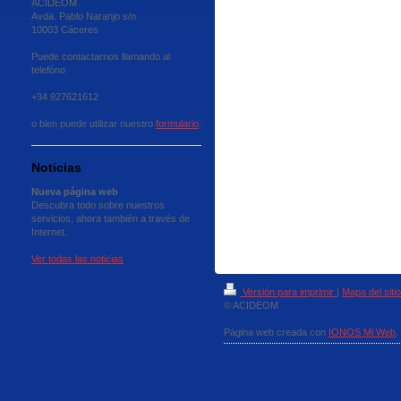
ACIDEOM
Avda. Pablo Naranjo s/n
10003 Cáceres
Puede contactarnos llamando al
telefóno
+34 927621612
o bien puede utilizar nuestro
formulario
.
Noticias
Nueva página web
Descubra todo sobre nuestros
servicios, ahora también a través de
Internet.
Ver todas las noticias
Versión para imprimir
|
Mapa del sitio
© ACIDEOM
Página web creada con
IONOS Mi Web
.